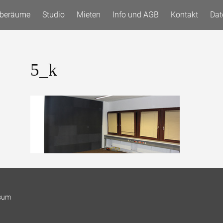
oberäume
Studio
Mieten
Info und AGB
Kontakt
Dat
5_k
sum